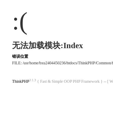
:(
无法加载模块:Index
错误位置
FILE: /usr/home/bxu2404450236/htdocs/ThinkPHP/Common/
3.1.3
ThinkPHP
{ Fast & Simple OOP PHP Framework } -- 