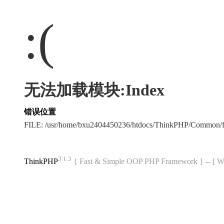
:(
无法加载模块:Index
错误位置
FILE: /usr/home/bxu2404450236/htdocs/ThinkPHP/Common/
3.1.3
ThinkPHP
{ Fast & Simple OOP PHP Framework } -- 