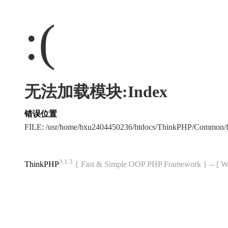
:(
无法加载模块:Index
错误位置
FILE: /usr/home/bxu2404450236/htdocs/ThinkPHP/Common/
3.1.3
ThinkPHP
{ Fast & Simple OOP PHP Framework } -- 