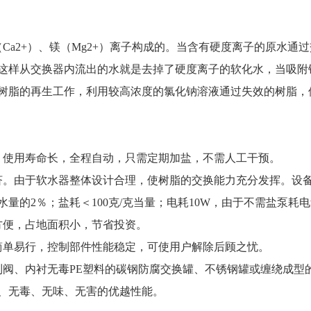
a2+）、镁（Mg2+）离子构成的。当含有硬度离子的原水通
这样从交换器内流出的水就是去掉了硬度离子的软化水，当吸附
树脂的再生工作，利用较高浓度的氯化钠溶液通过失效的树脂，
使用寿命长，全程自动，只需定期加盐，不需人工干预。
。由于软水器整体设计合理，使树脂的交换能力充分发挥。设备
量的2％；盐耗＜100克/克当量；电耗10W，由于不需盐泵耗
便，占地面积小，节省投资。
单易行，控制部件性能稳定，可使用户解除后顾之忧。
、内衬无毒PE塑料的碳钢防腐交换罐、不锈钢罐或缠绕成型的
、无毒、无味、无害的优越性能。